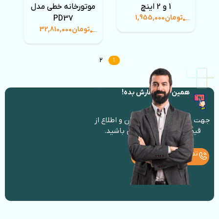
1 و 2 اینچ
موتورخانه خطی مدل
تومان
1,955,000
PD37
تومان
32,810,000
۲
۱
همین حالا سفارش بده!
جهت دریافت مشاوره رایگان و اطلاع از
قیمت روز با ما در تماس باشید.
تماس و دریافت قیمت