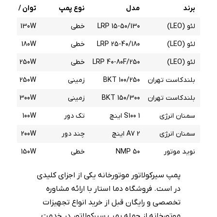
برند
مدل
نوع پمپ
توان / ظرفی
لئو (LEO)
LRP 15-50/130
خطی
130W
لئو (LEO)
LRP 25-40/180
خطی
180W
لئو (LEO)
LRP 40-80F/250
خطی
250W
بلندکاست تهران
BKT 100/250
زمینی
250W
بلندکاست تهران
BKT 150/300
زمینی
300W
سمنان انرژی
S100 1 اینچ
تک دور
100W
سمنان انرژی
A7 2 اینچ
چند دور
200W
نوید موتور
NMP 50
خطی
150W
پمپ سیرکولاتور موتورخانه یکی از اجزای کلیدی
در است. فروشگاه دما استار با ارائه مشاوره
تخصصی و رایگان قبل از خرید انواع تجهیزات
موتورخانه از جمله پمپ سیرکولاتور در خدمت