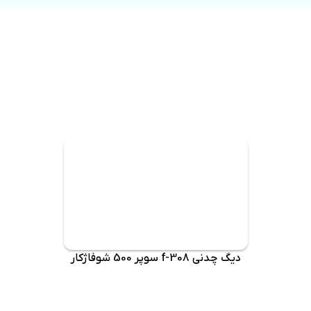
دیگ چدنی f-308 سوپر 500 شوفاژکار