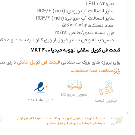
دبی: 0.72 LPH
سایز اتصالات آب ورودی: RC3/4 (inch)
سایز اتصالات آب خروجی: RC3/4 (inch)
ابعاد دستگاه: 912×241×526
وزن بسته بندی/خالص: 25/28
جنس: بدنه و فن سانتریفیوژ، از ورق گالوانیزه سخت و محک
قیمت فن کویل سقفی تهویه میدیا MKT 400
برای پروژه های بزرگ ساختمانی
قیمت فن کویل خانگی
دارای تخ
مشاهده همه مشخصات
تحویل سریع کالا
دارای نماد اعتماد
بهترین قیمت
دسته
تجهیزات تهویه مطبوع
,
تجهیزات و تاسیسات موتورخانه
,
فن کویل
بندی:
سرمایشی گرمایشی تهویه
,
فن کویل سقفی