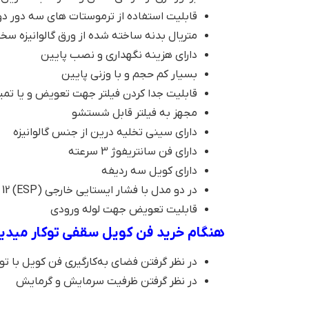
قابلیت استفاده از ترموستات های سه دور د
متریال بدنه ساخته شده از ورق گالوانیزه س
دارای هزینه نگهداری و نصب پایین
بسیار کم حجم و با وزنی پایین
قابلیت جدا کردن فیلتر جهت تعویض و یا تمی
مجهز به فیلتر قابل شستشو
دارای سینی تخلیه درین از جنس گالوانیزه
داراي فن سانتريفوژ 3 سرعته
دارای کویل سه ردیفه
در دو مدل با فشار ايستايی خارجی (ESP) 12 و 30 پاسكال
قابليت تعويض جهت لوله ورودی
هنگام خرید
فن کویل سقفی توکار میدی
در نظر گرفتن فضای به‌کارگیری فن کویل با 
در نظر گرفتن ظرفیت سرمایش و گرمایش