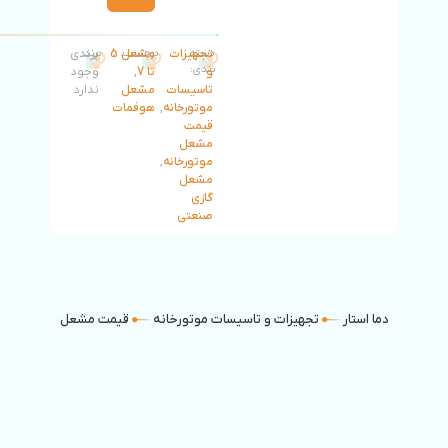
دسته
تجهیزات
برچسب:
مشعل 5
برند:
برندی
بندی:
و
تا 7
,
وجود
تاسیسات
مشعل
ندارد
موتورخانه
,
هوفمات
قیمت
مشعل
موتورخانه
,
مشعل
گازی
صنعتی
دما استار
تجهیزات و تاسیسات موتورخانه
قیمت مشعل موتورخانه