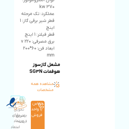
توان الکتروموتور:
370 kw
عملکرد: تک مرحله
قطر شیر برقی گاز: 1
اینچ
قطر فیلتر: 1 اینچ
برق مصرفی: 220 v
ابعاد فن: 60*200
mm
مشعل گازسوز
هوفمات SG3N
مشاهده همه
مشخصات
تماس
با واحد
تحویل
فروش
دارای
بهترین
سریع
نماد
قیمت
کالا
اعتماد