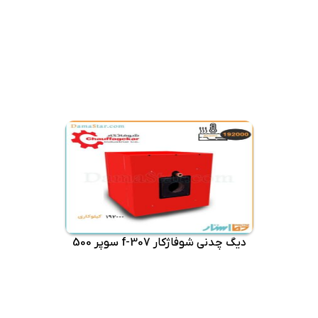
دیگ چدنی شوفاژکار f-307 سوپر 500