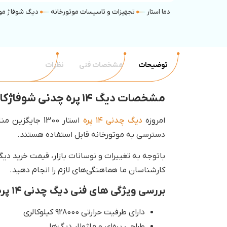
دما استار
تجهیزات و تاسیسات موتورخانه
دیگ شوفاژ موت
توضیحات
مشخصات فنی
نظرات
مشخصات دیگ ۱۴ پره چدنی شوفاژکار
امروزه
دیگ چدنی ۱۴ پره
استار 1300 جا
دسترسی به موتورخانه قابل استفاده هستند.
کارشناسان ما هماهنگی‌های لازم را انجام دهید.
بررسی ویژگی های فنی دیگ چدنی ۱۴ پره استار 1300
دارای طرفیت حرارتی 928000 کیلوکالری
طراحی پره‌ای و ماژولار دیگ‌ها