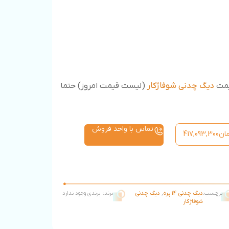
یمت
دیگ چدنی شوفاژکار
(لیست قیمت امروز) حتما
تماس با واحد فروش
ان
417,093,300
برچسب:
دیگ چدنی 14 پره
,
دیگ چدنی
برند:
برندی وجود ندارد
شوفاژکار