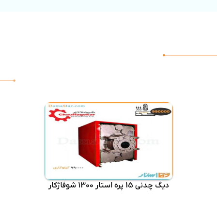
دیگ چدنی 15 پره استار 1300 شوفاژکار