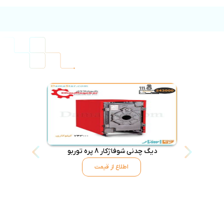
دیگ چدنی شوفاژکار 8 پره توربو
اطلاع از قیمت