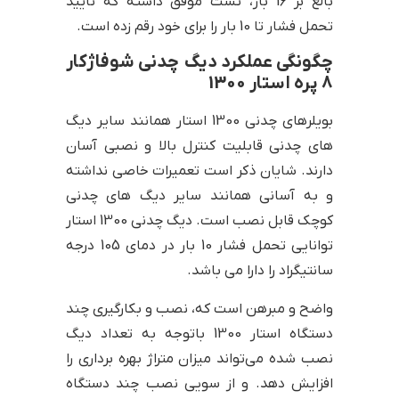
بالغ بر 16 بار، تست موفق داشته که تایید
تحمل فشار تا 10 بار را برای خود رقم زده است.
چگونگی عملکرد دیگ چدنی شوفاژکار
8 پره استار 1300
بویلرهای چدنی 1300 استار همانند سایر دیگ
های چدنی قابلیت کنترل بالا و نصبی آسان
دارند. شایان ذکر است تعمیرات خاصی نداشته
و به آسانی همانند سایر دیگ های چدنی
کوچک قابل نصب است. دیگ چدنی 1300 استار
توانایی تحمل فشار 10 بار در دمای 105 درجه
سانتیگراد را دارا می باشد.
واضح و مبرهن است که، نصب و بکارگیری چند
دستگاه استار 1300 باتوجه به تعداد دیگ
نصب شده می‌تواند میزان متراژ بهره برداری را
افزایش دهد. و از سویی نصب چند دستگاه