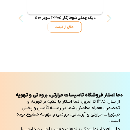
دیگ چدنی شوفاژکار f-305 سوپر 500
دیگ شوفاژکار 6 پره س
اطلاع از قیمت
دما استار فروشگاه تاسیسات حرارتی، برودتی و تهویه
از سال ۱۳۸۶ تا امروز، دما استار با تکیه بر تجربه و
تخصص، همراه مطمئن شما در زمینه تأمین و پخش
تجهیزات حرارتی و آبرسانی، برودتی و تهویه مطبوع بوده
است.
ما با افتخار نمایندگی برندهای معتبر داخلی و خارجی را