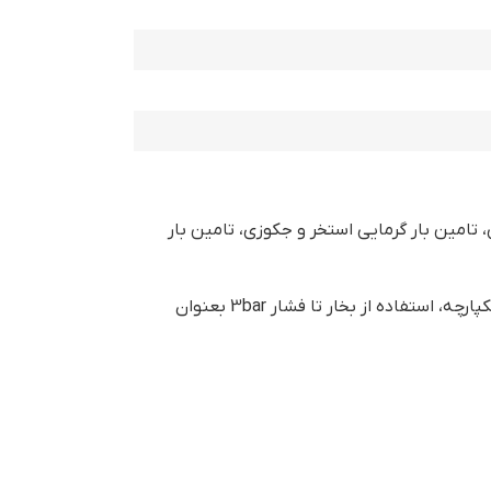
ن آب گرم مصرفی، تامین بار گرمایی استخر و جکوزی، تامین بار
حداکثر فشار کار مبدل حرارتی صفحه ای هپاکو مدل HP-750 معادل 30 bar است. در مبدل‌های حرارتی صفحه ای هپاکو یکپارچه، استفاده از بخار تا فشار 3bar بعنوان