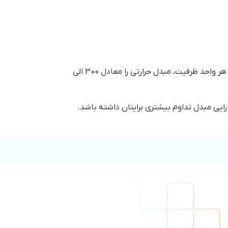
درصورت انتخاب و خرید مبدل حرارتی صفحه ای هپاکو جهت تامین آب گرم بهداشتی ساختمان های مسکونی، حتما به ازاء هر واحد ظرفیت، مبدل حرارتی را معادل 300 الی
ارایی مبدل تداوم بیشتری برایتان داشته باشد.