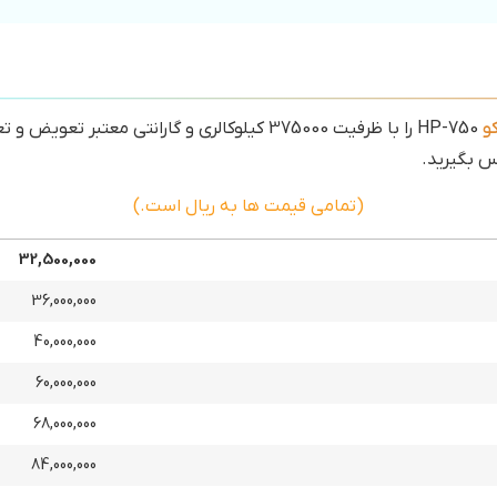
و
HP-750 را با ظرفیت 375000 کیلوکالری و گارانتی م
س بگیرید.
(تمامی قیمت ها به ریال است.)
32,500,000
36,000,000
40,000,000
60,000,000
68,000,000
84,000,000