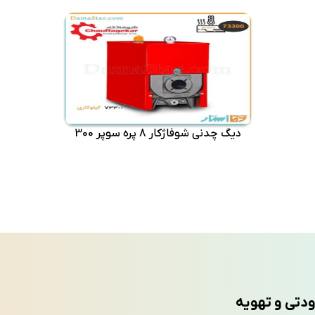
دیگ چدنی شوفاژکار 8 پره سوپر 300
ودتی و تهویه