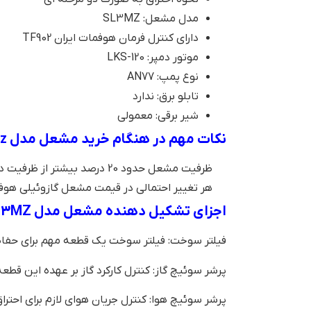
مدل مشعل: SL3MZ
دارای کنترل فرمان هوفمات ایران TF902
موتور دمپر: LKS-120
نوع پمپ: AN77
تابلو برق: ندارد
شیر برقی: معمولی
نکات مهم در هنگام خرید مشعل مدل sl3mz
ظرفیت مشعل حدود 20 درصد بیشتر از ظرفیت دیگ یا محفظه احتراق در نظر گرفته شود.
هر تغییر احتمالی در قیمت مشعل گازوئیلی هوفم
اجزای تشکیل دهنده مشعل مدل SL3MZ
فیلتر سوخت: فیلتر سوخت یک قطعه مهم برای حفاظت
پرشر سوئیچ گاز: کنترل کارکرد گاز بر عهده این قطع
پرشر سوئیچ هوا: کنترل جریان هوای لازم برای احت