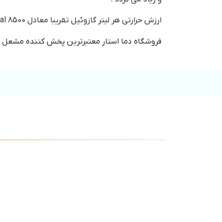
ارزش حرارتی هر لیتر گازوئیل تقریبا معادل K.cal 8500 می باشد.
فروشگاه دما استار معتبرترین پخش کننده مشعل گازو