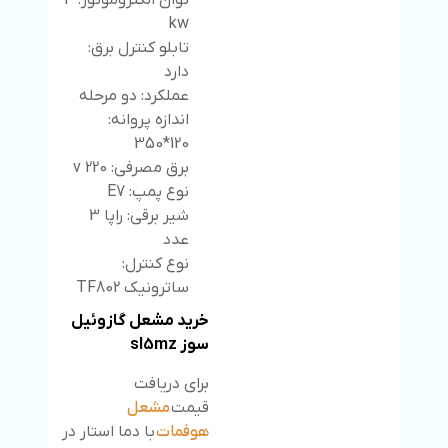
توان الکتروموتور: 4
kw
تابلو کنترل برق:
دارد
عملکرد: دو مرحله
اندازه پروانه:
120*350
برق مصرفی: 220 v
نوع پمپ: E7
شیر برقی: راپا 3
عدد
نوع کنترل:
ساترونیک TF802
خرید مشعل گازوئیل
سوز sl5mz
برای دریافت
قیمت
مشعل
هوفمات
با دما استار در