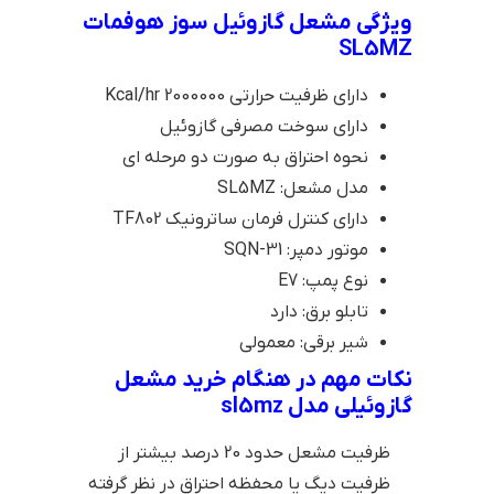
ویژگی مشعل گازوئیل سوز هوفمات
SL5MZ
دارای ظرفیت حرارتی 2000000 Kcal/hr
دارای سوخت مصرفی گازوئیل
نحوه احتراق به صورت دو مرحله ای
مدل مشعل: SL5MZ
دارای کنترل فرمان ساترونیک TF802
موتور دمپر: SQN-31
نوع پمپ: E7
تابلو برق: دارد
شیر برقی: معمولی
نکات مهم در هنگام خرید مشعل
گازوئیلی مدل sl5mz
ظرفیت مشعل حدود 20 درصد بیشتر از
ظرفیت دیگ یا محفظه احتراق در نظر گرفته