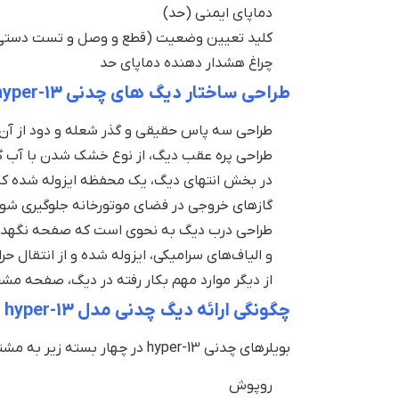
دماپای ایمنی (حد)
کلید تعیین وضعیت (قطع و وصل و تست دست
چراغ هشدار دهنده دماپای حد
طراحی ساختار دیگ های چدنی hyper-13
طراحی سه پاس حقیقی و گذر شعله و دود از آن د
طراحی پره عقب دیگ، از نوع خشک شدن با آب گردشی و یا 
در بخش انتهای دیگ، یک محفظه ایزوله شده کا
گازهای خروجی در فضای موتورخانه جلوگیری شود
طراحی درب دیگ به نحوی است که صفحه نگهدارنده
و الیاف‌های سرامیکی، ایزوله شده و از انتقال ح
از دیگر موارد مهم بکار رفته در دیگ، صفحه مش
چگونگی ارائه دیگ چدنی مدل
hyper-13
بویلرهای چدنی hyper-13 در چهار بسته زیر به مشتری عرضه می شوند:
روپوش