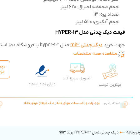
حجم محفظه احتراق: 620 لیتر
تعداد پره: 13
حجم آبگیری: 520 لیتر
قیمت دیگ چدنی مدل HYPER-13
جهت خرید
دیگ چدنی mi3
مدل hyper-13 با فروشگاه دما استار تماس حاصل فرمایید.
مشاهده همه مشخصات
توم
تو
تحویل سریع کالا
دارای نماد اعتماد
بهترین قیمت
دسته بندی:
تجهیزات و تاسیسات موتورخانه
,
دیگ شوفاژ موتورخانه
ورخانه
دیگ چدنی مدل HYPER-13 برند mi3