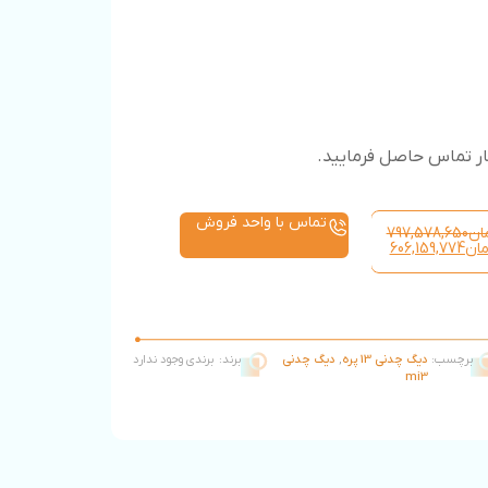
تماس با واحد فروش
ان
797,578,650
مان
606,159,774
برچسب:
دیگ چدنی 13 پره
,
دیگ چدنی
برند:
برندی وجود ندارد
mi3