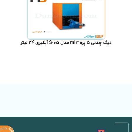
دیگ چدنی 5 پره mi3 مدل S-05 آبگیری 24 لیتر
تماس