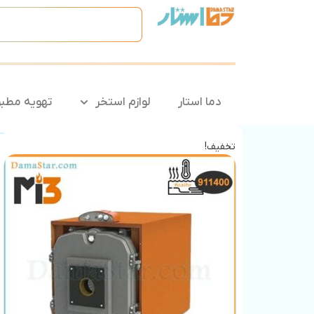
دما استار
لوازم استخر
تهویه مطب
تخفیف!