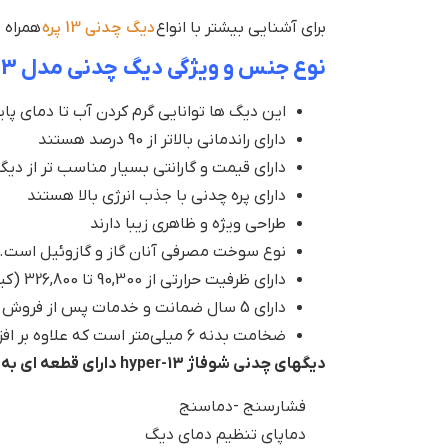
برای آشنایی بیشتر با انواع
دیگ چدنی 13 پره
همراه 
نوع جنس و ویژگی دیگ چدنی مدل Hyper-13
این دیگ ها توانایی گرم کردن آب تا دمای پایی
دارای راندمانی بالاتر از 90 درصد هستند
دارای قیمت و گارانتی بسیار مناسب تر از دیگ
دارای پره چدنی با جذب انرژی بالا هستند
طراحی ویژه و ظاهری زیبا دارند
نوع سوخت مصرفی آنان گاز و گازوئیل است.
دارای ظرفیت حرارتی از 90,300 تا 326,800 (کیلو کالری بر ساعت)
دارای 5 سال ضمانت و خدمات پس از فروش دائم
ضخامت بدنه 6 میلی‌متر است که علاوه بر افزایش طول عمر، زمینه ساز توانایی دیگ جهت فشار کاری تا 4 برابر است.
دیگهای چدنی شوفاژ hyper-13 دارای قطعه ای به نام (Control panel) هستند که ویژگی های زیر را شامل میشود.
فشارسنج -دماسنج
دماپای تنظیم دمای دیگ