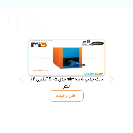
دیگ چدنی 5 پره mi3 مدل S-05 آبگیری 24
لیتر
اطلاع از قیمت