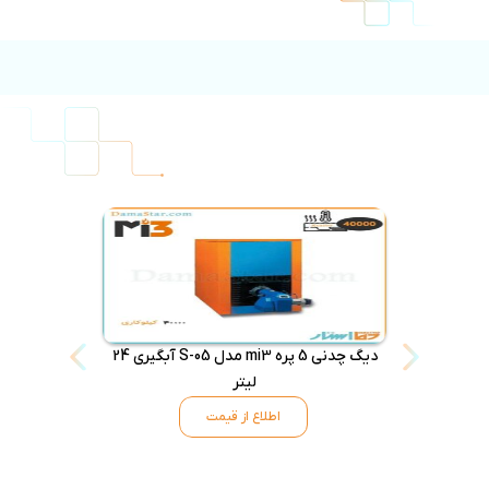
دیگ چدنی 5 پره mi3 مدل S-05 آبگیری 24
دیگ چدنی 3
لیتر
اطلاع از قیمت