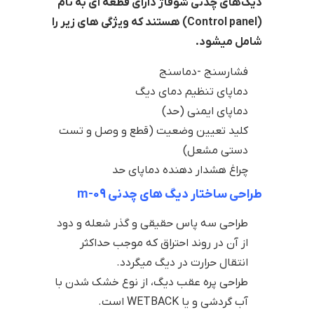
دیگ‌های چدنی شوفاژ دارای قطعه ای به نام
(Control panel) هستند که ویژگی های زیر را
شامل میشود.
فشارسنج -دماسنج
دماپای تنظیم دمای دیگ
دماپای ایمنی (حد)
کلید تعیین وضعیت (قطع و وصل و تست
دستی مشعل)
چراغ هشدار دهنده دماپای حد
طراحی ساختار دیگ های چدنی m-09
طراحی سه پاس حقیقی و گذر شعله و دود
از آن در روند احتراق که موجب حداکثر
انتقال حرارت در دیگ میگردد.
طراحی پره عقب دیگ، از نوع خشک شدن با
آب گردشی و یا WETBACK است.