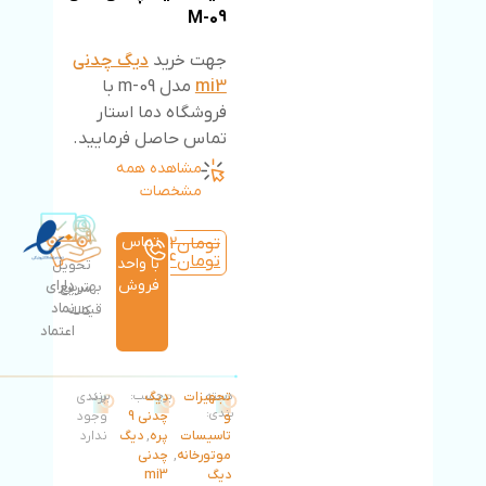
M-09
جهت خرید
دیگ چدنی
mi3
مدل m-09 با
فروشگاه دما استار
تماس حاصل فرمایید.
مشاهده همه
مشخصات
تماس
تومان
226,283,492
تومان
171,975,454
با واحد
تحویل
فروش
دارای
بهترین
سریع
نماد
قیمت
کالا
اعتماد
دسته
تجهیزات
دیگ
برچسب:
برند:
برندی
بندی:
و
چدنی 9
وجود
تاسیسات
پره
,
دیگ
ندارد
موتورخانه
,
چدنی
دیگ
mi3