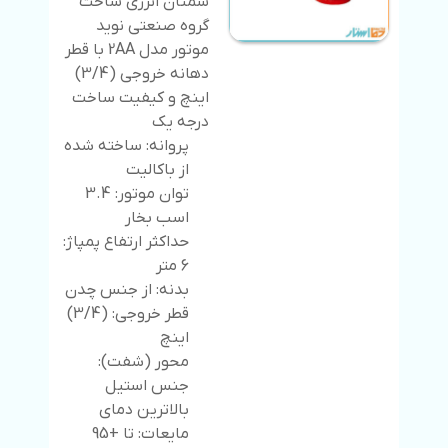
سمنان انرژی ساخت
گروه صنعتی نوید
موتور مدل 2AA با قطر
دهانه خروجی (3/4)
اینچ و کیفیت ساخت
درجه یک
پروانه: ساخته شده
از باکالیت
توان موتور: 3.4
اسب بخار
حداکثر ارتفاع پمپاژ:
6 متر
بدنه: از جنس چدن
قطر خروجی: (3/4)
اینچ
محور (شفت):
جنس استیل
بالاترین دمای
مایعات: تا +95