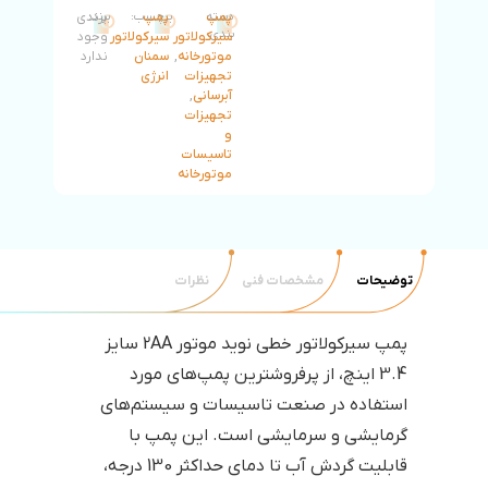
پمپ
دسته
پمپ
برچسب:
برند:
برندی
بندی:
سیرکولاتور
سیرکولاتور
وجود
موتورخانه
,
سمنان
ندارد
تجهیزات
انرژی
آبرسانی
,
تجهیزات
و
تاسیسات
موتورخانه
توضیحات
مشخصات فنی
نظرات
پمپ سیرکولاتور خطی نوید موتور 2AA سایز
3.4 اینچ، از پرفروشترین پمپ‌های مورد
استفاده در صنعت تاسیسات و سیستم‌های
گرمایشی و سرمایشی است. این پمپ با
قابلیت گردش آب تا دمای حداکثر 130 درجه،