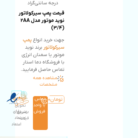
درجه سانتی‌گراد
قیمت پمپ سیرکولاتور
نوید موتور مدل 2AA
(3/4)
جهت خرید انواع
پمپ
سیرکولاتور
برند نوید
موتور یا سمنان انرژی
با فروشگاه دما استار
تماس حاصل فرمایید.
مشاهده همه
مشخصات
تماس
تومان
13,028,500
با واحد
تحویل
فروش
دارای
بهترین
سریع
نماد
قیمت
کالا
اعتماد