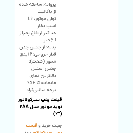
پروانه: ساخته شده
از باکالیت
توان موتور: 1.6
اسب بخار
حداکثر ارتفاع پمپاژ:
6.1 متر
بدنه: از جنس چدن
قطر خروجی: 2 اینچ
محور (شفت):
جنس استیل
بالاترین دمای
مایعات: تا +95
درجه سانتی‌گراد
قیمت پمپ سیرکولاتور
نوید موتور مدل 2AA
(2″)
جهت خرید و
قیمت
پمپ سیرکولاتور
برند