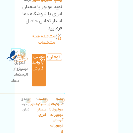
نوید موتور یا سمنان
انرژی با فروشگاه دما
استار تماس حاصل
فرمایید.
مشاهده همه
مشخصات
تماس
تومان
10,134,500
با واحد
تحویل
فروش
دارای
بهترین
سریع
نماد
قیمت
کالا
اعتماد
پمپ
دسته
پمپ
برچسب:
برند:
برندی
بندی:
سیرکولاتور
سیرکولاتور
وجود
موتورخانه
,
سمنان
ندارد
تجهیزات
انرژی
آبرسانی
,
تجهیزات
و