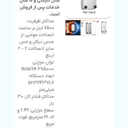
سال گارانتی و 10 سال
خدمات پس از فروش
است.
حداکثر ظرفیت:
7500 لیتر بر ساعت
اتصالات جوشی: از
جنس نیکل و مس
سایز اتصالات: 2 – 2
اینچ
توان حرارتی
:375000 Kcal/Hr
ابعاد دستگاه:
71.6*246*528
میلی‌متر
حداکثر فشار کار: 30
بار
سطح حرارتی: 2.42 و
26.02 مترمربع، فوت
مربع