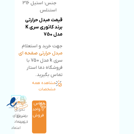
جنس: استیل 316
استنلس
قیمت مبدل حرارتی
برند کائوری سری K
مدل 750
جهت خرید و استعلام
مبدل حرارتی صفحه ای
سری k مدل 750 با
فروشگاه دما استار
تماس بگیرید.
مشاهده همه
مشخصات
تماس
با واحد
تحویل
فروش
دارای
بهترین
سریع
نماد
قیمت
کالا
اعتماد