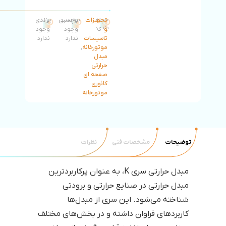
دسته
تجهیزات
برچسب:
برچسبی
برند:
برندی
بندی:
و
وجود
وجود
تاسیسات
ندارد
ندارد
موتورخانه
,
مبدل
حرارتی
صفحه ای
کائوری
موتورخانه
توضیحات
مشخصات فنی
نظرات
مبدل حرارتی سری K، به عنوان پرکاربردترین
مبدل حرارتی در صنایع حرارتی و برودتی
شناخته می‌شود. این سری از مبدل‌ها
کاربردهای فراوان داشته و در بخش‌های مختلف