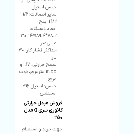
اتصالات جوشی: از
جنس استیل
سایز اتصالات: 1/2 1-
1/2 1 اینچ
ابعاد دستگاه:
78.2*189.4*302.4
میلی‌متر
حداکثر فشار کار: 30
بار
سطح حرارتی: 1.17 و
12.55 مترمربع، فوت
مربع
جنس: استیل 316
استنلس
فروش مبدل حرارتی
کائوری سری Q مدل
250
جهت خرید و استعلام