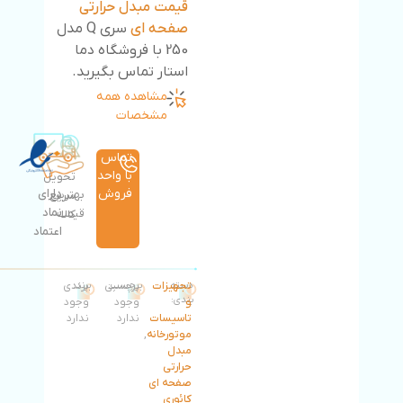
قیمت مبدل حرارتی
صفحه ای
سری Q مدل
250 با فروشگاه دما
استار تماس بگیرید.
مشاهده همه
مشخصات
تماس
با واحد
تحویل
فروش
دارای
بهترین
سریع
نماد
قیمت
کالا
اعتماد
دسته
تجهیزات
برچسب:
برچسبی
برند:
برندی
بندی:
و
وجود
وجود
تاسیسات
ندارد
ندارد
موتورخانه
,
مبدل
حرارتی
صفحه ای
کائوری