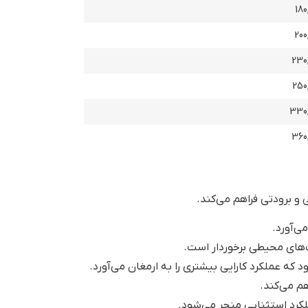
180
200
230,
250
330,
360,
که عملکرد کارایی بیشتری را به ارمغان می‌آورد.