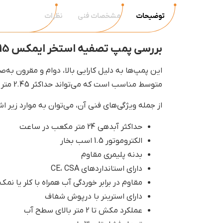
توضیحات
مشخصات فنی
نظرات
بررسی پمپ تصفیه استخر ایمکس SB15
متوسط مناسب است که می‌تواند حداکثر 2.45 متر مکعب آب را در هر ساعت جابجا کند.
از جمله ویژگی‌های فنی آن، می‌توان به موارد زیر اشا
حداکثر آبدهی 24 متر مکعب در ساعت
الکتروموتور 1.5 اسب بخار
بدنه پلیمری مقاوم
دارای استانداردهای CE، CSA
مقاوم در برابر خوردگی آب همراه با کلر یا نمک
دارای استرینر با درپوش شفاف
عملکرد مکش تا 2 متر بالای سطح آب