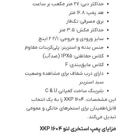
حداکثر دبی: ۲۷ متر مکعب بر ساعت
هد پمپ: ۱۶.۸ متر
برق مصرفی: تک‌فاز
حداکثر مکش: ۳.۵ متر
سایز ورودی و خروجی: ۲/۱ ۲ اینچ
جنس بدنه و استرینر: پلی‌کربنات مقاوم
کلاس حفاظتی: IPX5 (ضدآب)
کلاس عایق‌بندی: F
دارای درب شفاف برای مشاهده وضعیت
سبد استرینر
بلبرینگ ساخت کمپانی C & U
این مشخصات، XKP 1604 را به یک انتخاب
قابل‌اطمینان برای استخرهای خانگی و عمومی
تبدیل می‌کند.
مزایای پمپ استخری لئو XKP 1604