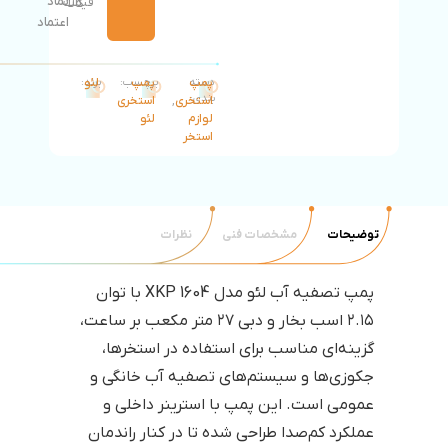
نماد
قیمت
کالا
اعتماد
پمپ
دسته
پمپ
برچسب:
لئو
برند:
بندی:
استخری
,
استخری
لوازم
لئو
استخر
توضیحات
مشخصات فنی
نظرات
پمپ تصفیه آب لئو مدل XKP 1604 با توان
۲.۱۵ اسب بخار و دبی ۲۷ متر مکعب بر ساعت،
گزینه‌ای مناسب برای استفاده در استخرها،
جکوزی‌ها و سیستم‌های تصفیه آب خانگی و
عمومی است. این پمپ با استرینر داخلی و
عملکرد کم‌صدا طراحی شده تا در کنار راندمان