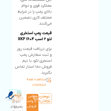
عملکرد قوی و دوام
بالای پمپ را در شرایط
مختلف کاری تضمین
می‌کنند.
قیمت پمپ استخری
لئو ۲ اسب XKP 1604
برای دریافت قیمت روز
و ثبت سفارش پمپ
استخری لئو، با تیم
فروش دما استار تماس
بگیرید.
مشاهده همه
مشخصات
تماس
تومان
48,900,000
تومان
46,455,000
با واحد
تحویل
فروش
دارای
بهترین
سریع