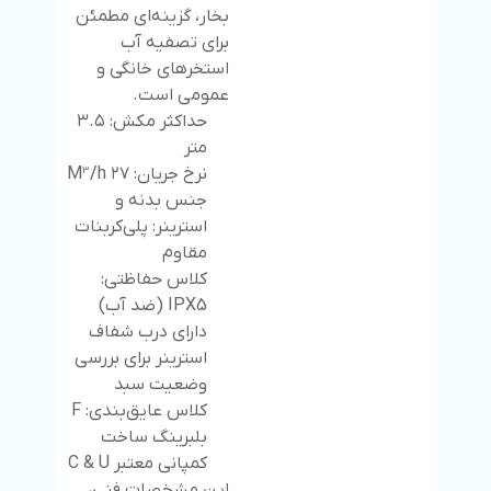
بخار، گزینه‌ای مطمئن
برای تصفیه آب
استخرهای خانگی و
عمومی است.
حداکثر مکش: ۳.۵
متر
نرخ جریان: ۲۷ M³/h
جنس بدنه و
استرینر: پلی‌کربنات
مقاوم
کلاس حفاظتی:
IPX5 (ضد آب)
دارای درب شفاف
استرینر برای بررسی
وضعیت سبد
کلاس عایق‌بندی: F
بلبرینگ ساخت
کمپانی معتبر C & U
این مشخصات فنی،