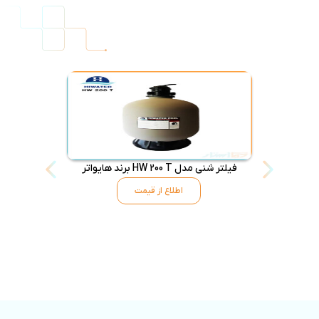
فیلتر شنی مدل HW 200 T برند هایواتر
فیلتر شنی مدل HW144T بر
اطلاع از قیمت