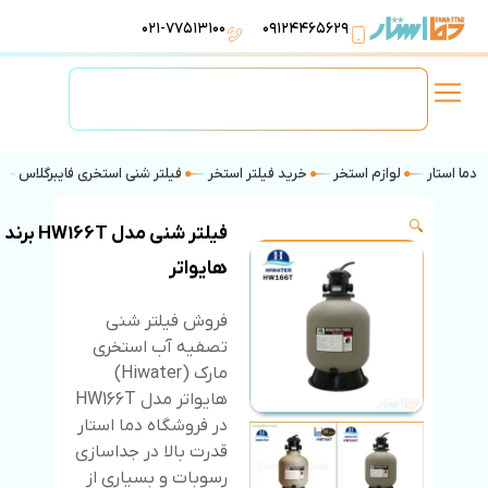
۰۲۱-۷۷۵۱۳۱۰۰
۰۹۱۲۴۴۶۵۶۲۹
لوازم استخر
تهویه مطبوع
تجهیزات آبرسانی
تاسیسات موتورخانه
دما استار
لوازم استخر
خرید فیلتر استخر
فیلتر شنی استخری فایبرگلاس
🔍
فیلتر شنی مدل HW166T برند
هایواتر
فروش فیلتر شنی
تصفیه آب استخری
مارک (Hiwater)
هایواتر مدل HW166T
در فروشگاه دما استار
قدرت بالا در جداسازی
رسوبات و بسیاری از