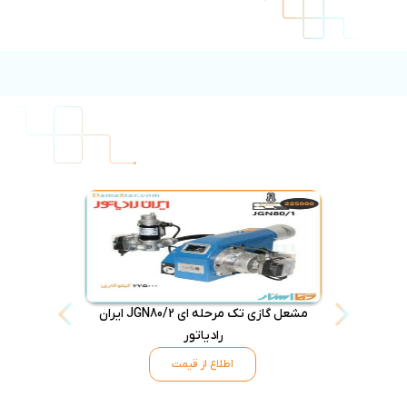
مشعل گازی تک مرحله ای JGN80/2 ایران
رادیاتور
اطلاع از قیمت