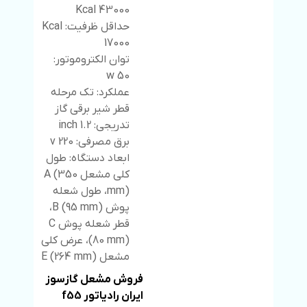
43000 Kcal
حداقل ظرفیت: Kcal
17000
توان الکتروموتور:
50 w
عملکرد: تک مرحله
قطر شیر برقی گاز
تدریجی: 1.2 inch
برق مصرفی: 220 v
ابعاد دستگاه: طول
کلی مشعل A (350
mm)، طول شعله
پوش B (95 mm)،
قطر شعله پوش C
(80 mm)، عرض کلی
مشعل E (264 mm)
فروش مشعل گازسوز
ایران رادیاتور f55