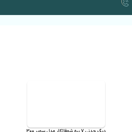
دیگ چدنی 7 پره شوفاژکار مدل سوپر 300