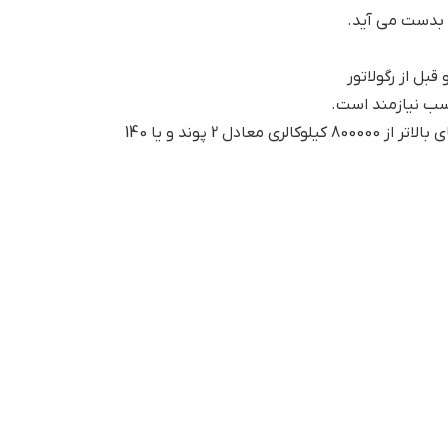
بل از رگولاتور
سب نیازمند است.
فشار گاز مناسب مورد نیاز مشعل گازی ایران رادیاتور معادل 1.4 پوند و یا 17.5 میلی بار فشار گاز شهری و در ظرفیت های بالاتر از 800000 کیلوکالری معادل 2 پوند و یا 140