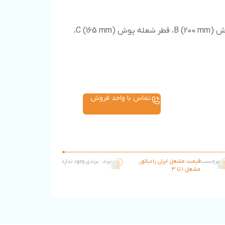
ابعاد دستگاه: طول کلی مشعل A (810 mm)، طول شعله پوش B (200 mm)، قطر شعله پوش C (165 mm)،
تماس با واحد فروش
برچسب:
قیمت مشعل ایران رادیاتور
,
برند:
برندی وجود ندارد
مشعل 1 تا 3