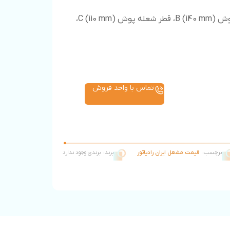
ابعاد دستگاه: طول کلی مشعل A (552 mm)، طول شعله پوش B (140 mm)، قطر شعله پوش C (110 mm)،
تماس با واحد فروش
برچسب:
قیمت مشعل ایران رادیاتور
برند:
برندی وجود ندارد