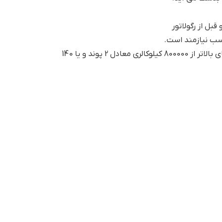
بل از رگولاتور
سب نیازمند است.
فشار گاز مناسب مورد نیاز مشعل گازی ایران رادیاتور معادل 1.4 پوند و یا 17.5 میلی بار فشار گاز شهری و در ظرفیت های بالاتر از 800000 کیلوکالری معادل 2 پوند و یا 140