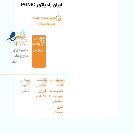
ایران رادیاتور PGN1C
مشاهده همه
مشخصات
تماس
با واحد
تحویل
فروش
دارای
بهترین
سریع
نماد
قیمت
کالا
اعتماد
دسته
تجهیزات
قیمت
برچسب:
برند:
برندی
بندی:
و
مشعل
وجود
تاسیسات
ایران
ندارد
موتورخانه
,
رادیاتور
مشعل
گازی
صنعتی