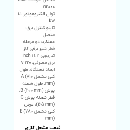
حداقل ظرفیت: Kcal
212000
توان الکتروموتور: 1.1
kw
تابلو کنترل برق:
متصل
عملکرد: دو مرحله
قطر شیر برقی گاز
تدریجی: 1.2 1 inch
برق مصرفی: 220 v
ابعاد دستگاه: طول
کلی مشعل A (810
mm)، طول شعله
پوش B (200 mm)،
قطر شعله پوش C
(165 mm)، عرض
کلی مشعل E (780
mm)
قیمت مشعل گازی