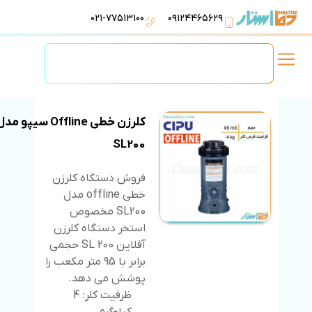
۰۲۱-۷۷۵۱۳۱۰۰
۰۹۱۲۴۴۶۵۶۲۹
لوازم استخر
تهویه مطبوع
تجهیزات آبرسانی
تاسیسات موتورخانه
کلرزن خطی Offline سیپو مد
SL200
فروش دستگاه کلرزن
خطی offline مدل
SL200 مخصوص
استخر دستگاه کلرزن
آفلاین SL 200 حجمی
برابر با 95 متر مکعب را
پوشش می دهد.
ظرفیت کلر: 4