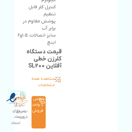
کیلوگرم
کنترل کلر قابل
تنظیم
پوشش مقاوم در
برابر آب
سایز اتصالات: 1.5و2
اینچ
قیمت دستگاه
کلرزن خطی
آفلاین SL200
مشاهده همه
مشخصات
تماس
با واحد
تحویل
فروش
دارای
بهترین
سریع
نماد
قیمت
کالا
اعتماد