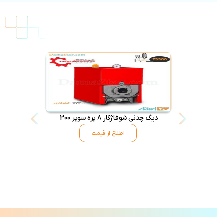
دیگ چدنی شوفاژکار 8 پره سوپر 300
دیگ شوفاژکار 6 پره س
اطلاع از قیمت