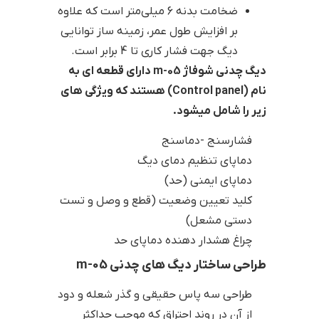
ضخامت بدنه 6 میلی‌متر است که علاوه
بر افزایش طول عمر، زمینه ساز توانایی
دیگ جهت فشار کاری تا 4 برابر است.
دیگ چدنی شوفاژ m-05 دارای قطعه ای به
نام (Control panel) هستند که ویژگی های
زیر را شامل میشود.
فشارسنج -دماسنج
دماپای تنظیم دمای دیگ
دماپای ایمنی (حد)
کلید تعیین وضعیت (قطع و وصل و تست
دستی مشعل)
چراغ هشدار دهنده دماپای حد
طراحی ساختار دیگ های چدنی m-05
طراحی سه پاس حقیقی و گذر شعله و دود
از آن در روند احتراق که موجب حداکثر