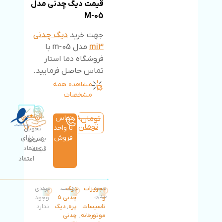
قیمت دیگ چدنی مدل
M-05
جهت خرید
دیگ چدنی
mi3
مدل m-05 با
فروشگاه دما استار
تماس حاصل فرمایید.
مشاهده همه
مشخصات
تماس
تومان
143,402,908
تومان
108,986,210
با واحد
تحویل
فروش
دارای
بهترین
سریع
نماد
قیمت
کالا
اعتماد
دسته
تجهیزات
دیگ
برچسب:
برند:
برندی
بندی:
و
چدنی 5
وجود
تاسیسات
پره
,
دیگ
ندارد
موتورخانه
,
چدنی