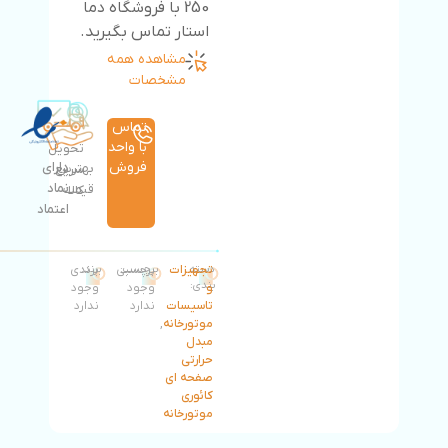
250 با فروشگاه دما
استار تماس بگیرید.
مشاهده همه
مشخصات
تماس
با واحد
تحویل
فروش
دارای
بهترین
سریع
نماد
قیمت
کالا
اعتماد
دسته
تجهیزات
برچسب:
برچسبی
برند:
برندی
بندی:
و
وجود
وجود
تاسیسات
ندارد
ندارد
موتورخانه
,
مبدل
حرارتی
صفحه ای
کائوری
موتورخانه