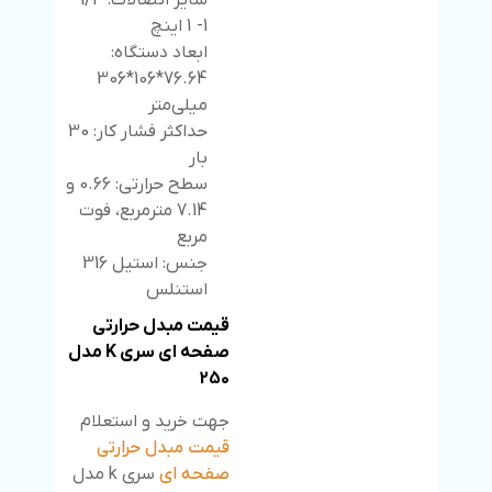
سایز اتصالات: 1/4
1- 1 اینچ
ابعاد دستگاه:
76.64*106*306
میلی‌متر
حداکثر فشار کار: 30
بار
سطح حرارتی: 0.66 و
7.14 مترمربع، فوت
مربع
جنس: استیل 316
استنلس
قیمت مبدل حرارتی
صفحه ای سری K مدل
250
جهت خرید و استعلام
قیمت مبدل حرارتی
صفحه ای
سری k مدل