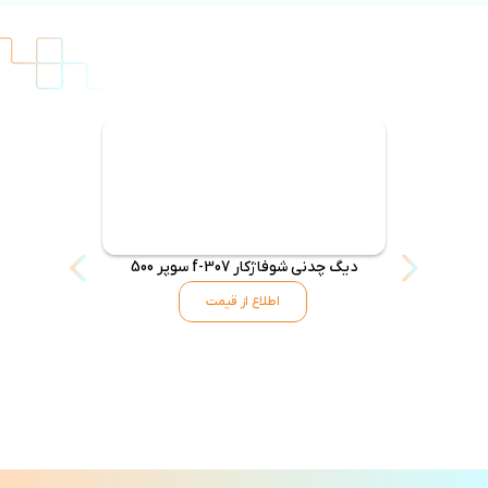
دیگ چدنی شوفاژکار f-307 سوپر 500
دیگ شوفاژکار 6 پره س
اطلاع از قیمت