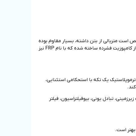
خص است متریالی از بتن داشته، بسیار مقاوم بوده
و معمولا در پالایشگاه هایی که دارای ظرفیت بالایی هستند؛ مورد استفاده قرار می‌گیرند. متریال فیلترهای فایبرگلاس نیز از کامپوزیت فشرده ساخته شده که با نام FRP نیز
ترموپلاستیک یک تکه با استحکامی استثنایی،
کند.
زمینی، تبادل یونی، بیوفیلتراسیون، فیلتر