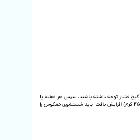
یه گیج فشار توجه داشته باشید، سپس هر هفته یا
دو هفته یکبار آن را بررسی کنید؛ تا ببینید فشار افزایش یافته است یا خیر. هنگامی که فشار به 8 تا 10 پوند(حدود 4536 گرم) افزایش یافت، باید شستشوی معکوس را