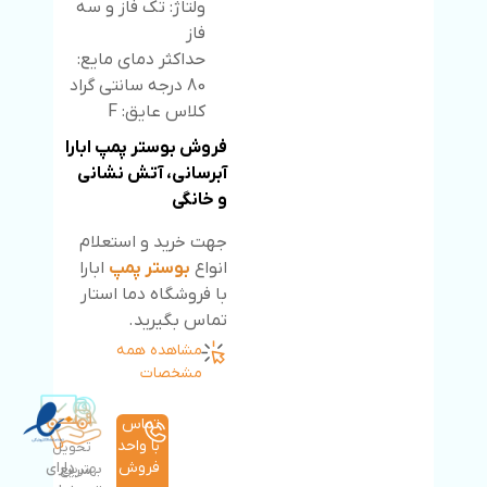
ولتاژ: تک فاز و سه
فاز
حداکثر دمای مایع:
80 درجه سانتی گراد
کلاس عایق: F
فروش بوستر پمپ ابارا
آبرسانی، آتش نشانی
و خانگی
جهت خرید و استعلام
انواع
بوستر پمپ
ابارا
با فروشگاه دما استار
تماس بگیرید.
مشاهده همه
مشخصات
تماس
با واحد
تحویل
فروش
دارای
بهترین
سریع