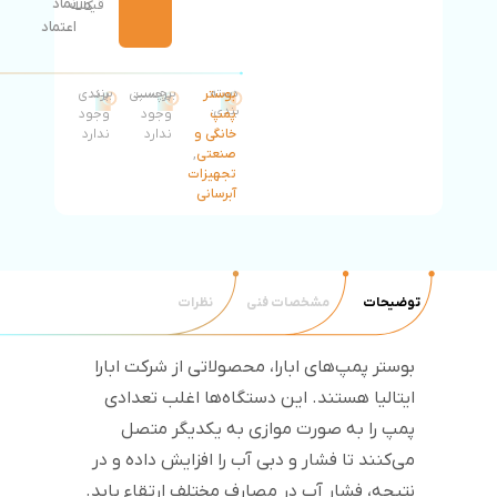
نماد
قیمت
کالا
اعتماد
دسته
بوستر
برچسب:
برچسبی
برند:
برندی
بندی:
پمپ
وجود
وجود
خانگی و
ندارد
ندارد
صنعتی
,
تجهیزات
آبرسانی
توضیحات
مشخصات فنی
نظرات
بوستر پمپ‌های ابارا، محصولاتی از شرکت ابارا
ایتالیا هستند. این دستگاه‌ها اغلب تعدادی
پمپ را به صورت موازی به یکدیگر متصل
می‌کنند تا فشار و دبی آب را افزایش داده و در
نتیجه، فشار آب در مصارف مختلف ارتقاء یابد.