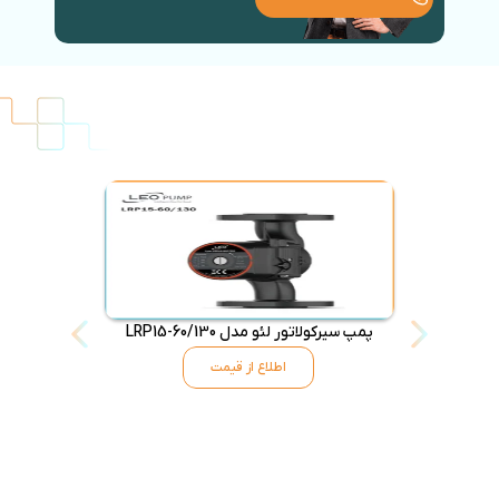
پمپ سیرکولاتور لئو مدل LRP15-60/130
پمپ سیرکولاتور
اطلاع از قیمت