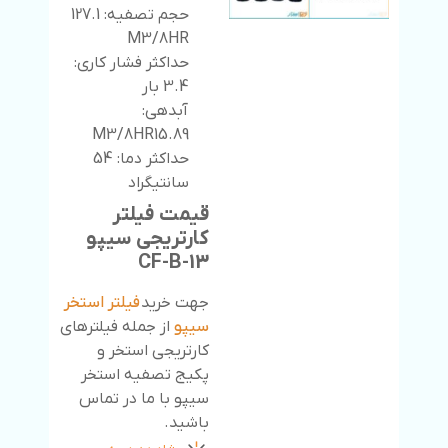
حجم تصفیه: 127.1
M3/8HR
حداکثر فشار کاری:
3.4 بار
آبدهی:
M3/8HR15.89
حداکثر دما: 54
سانتیگراد
قیمت فیلتر
کارتریجی سیپو
CF-B-13
جهت خرید
فیلتر استخر
سیپو
از جمله فیلترهای
کارتریجی استخر و
پکیج تصفیه استخر
سیپو با ما در تماس
باشید.