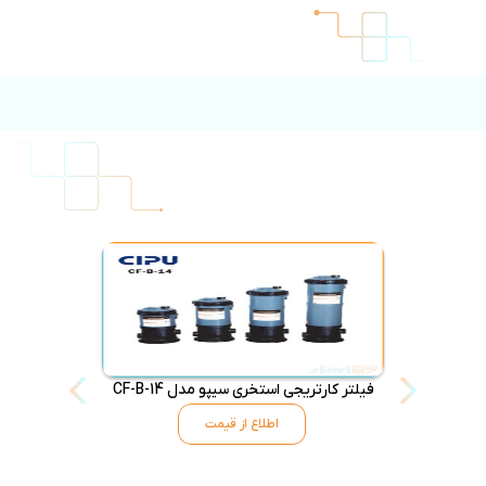
فیلتر کارتریجی استخری سیپو مدل CF-B-14
فیلتر استخر کا
اطلاع از قیمت