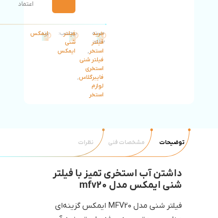
اعتماد
خرید
دسته
فیلتر
برچسب:
برند:
ایمکس
بندی:
فیلتر
شنی
استخر
,
ایمکس
فیلتر شنی
استخری
فایبرگلاس
,
لوازم
استخر
توضیحات
مشخصات فنی
نظرات
داشتن آب استخری تمیز با فیلتر
شنی ایمکس مدل mfv20
فیلتر شنی مدل MFV20 ایمکس گزینه‌ای