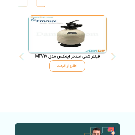
فیلتر شنی استخر ایمکس مدل MFV17
فیلتر شنی اس
اطلاع از قیمت