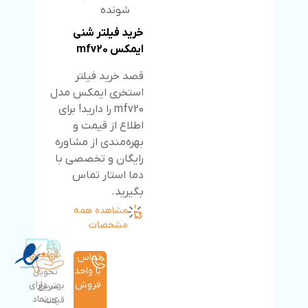
شونده
خرید فیلتر شنی
ایمکس mfv20
قصد خرید فیلتر
استخری ایمکس مدل
mfv20 را دارید! برای
اطلاع از قیمت و
بهره‌مندی از مشاوره
رایگان و تخصصی با
دما استار تماس
بگیرید.
مشاهده همه
مشخصات
تماس
با واحد
تحویل
فروش
دارای
بهترین
سریع
نماد
قیمت
کالا