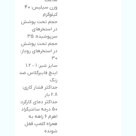
ساعت
وزن سیلیس: 40
کیلوگرم
حجم تحت پوشش
در استخرهای
سرپوشیده: 35
حجم تحت پوشش
در استخرهای روباز:
30
سایز شیر: 1 – 1.2
اینچ فایبرگلاس ضد
زنگ
حداکثر فشار کاری:
2.8 بار
حداکثر دمای کارکرد:
50 درجه سانتیگراد
اهرم 6 راهه به
همراه کلمپ قفل
شونده