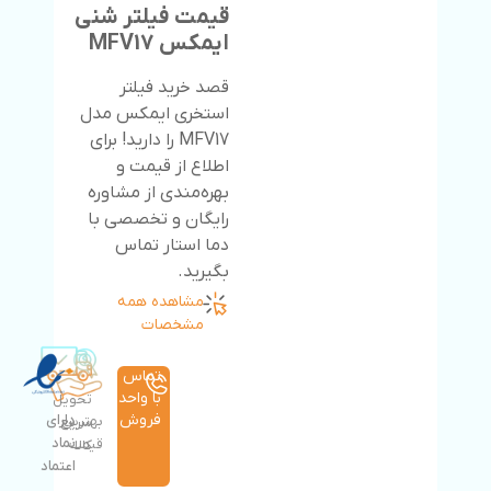
قیمت فیلتر شنی
ایمکس MFV17
قصد خرید فیلتر
استخری ایمکس مدل
MFV17 را دارید! برای
اطلاع از قیمت و
بهره‌مندی از مشاوره
رایگان و تخصصی با
دما استار تماس
بگیرید.
مشاهده همه
مشخصات
تماس
با واحد
تحویل
فروش
دارای
بهترین
سریع
نماد
قیمت
کالا
اعتماد