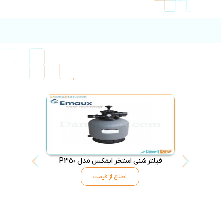
فیلتر شنی استخر ایمکس مدل P350
فیلتر شنی اس
اطلاع از قیمت