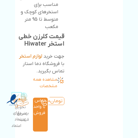
مناسب برای
استخرهای کوچک و
متوسط تا 95 متر
مکعب
قیمت کلرزن خطی
استخر Hiwater
جهت خرید
لوازم استخر
با فروشگاه دما استار
تماس بگیرید.
مشاهده همه
مشخصات
تماس
تومان
3,100,000
با واحد
تحویل
فروش
دارای
بهترین
سریع
نماد
قیمت
کالا
اعتماد