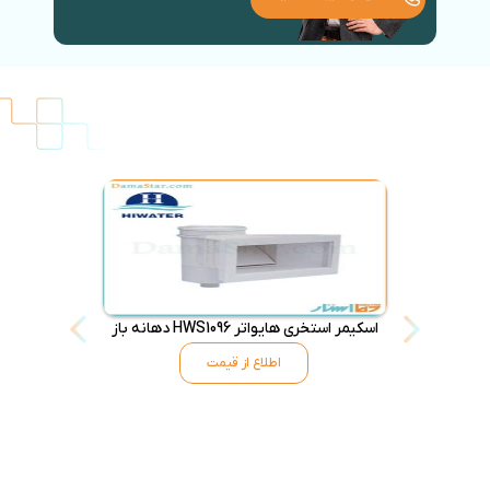
اسکیمر استخری هایواتر HWS1096 دهانه باز
کلرزن آفلاین استخ
اطلاع از قیمت