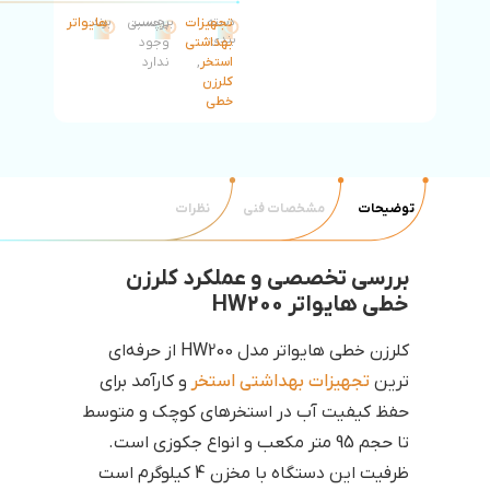
دسته
تجهیزات
برچسب:
برچسبی
برند:
هایواتر
بندی:
بهداشتی
وجود
استخر
,
ندارد
کلرزن
خطی
توضیحات
مشخصات فنی
نظرات
بررسی تخصصی و عملکرد کلرزن
خطی هایواتر HW200
کلرزن خطی هایواتر مدل HW200 از حرفه‌ای
ترین
تجهیزات بهداشتی استخر
و کارآمد برای
حفظ کیفیت آب در استخرهای کوچک و متوسط
تا حجم 95 متر مکعب و انواع جکوزی است.
ظرفیت این دستگاه با مخزن 4 کیلوگرم است