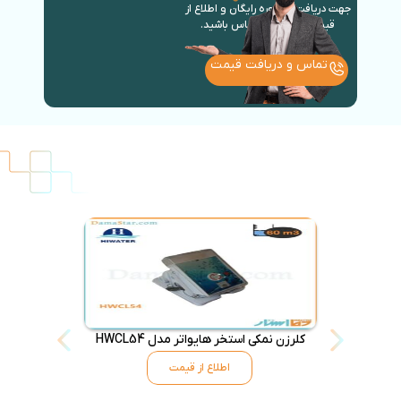
جهت دریافت مشاوره رایگان و اطلاع از
قیمت روز با ما در تماس باشید.
تماس و دریافت قیمت
کلرزن نمکی استخر هایواتر مدل HWCL54
کلرزن آفلاین استخ
اطلاع از قیمت