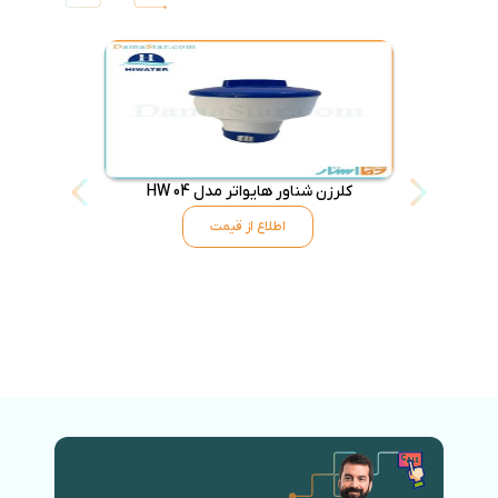
کلرزن شناور هایواتر مدل HW 04
کلرزن خطی اس
اطلاع از قیمت