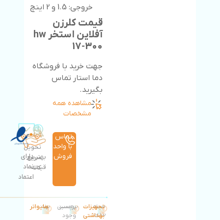
خروجی: 1.5 و 2 اینچ
قیمت کلرزن
آفلاین استخر hw
17-300
جهت خرید با فروشگاه
دما استار تماس
بگیرید.
مشاهده همه
مشخصات
تماس
با واحد
تحویل
فروش
دارای
بهترین
سریع
نماد
قیمت
کالا
اعتماد
دسته
تجهیزات
برچسب:
برچسبی
برند:
هایواتر
بندی:
بهداشتی
وجود