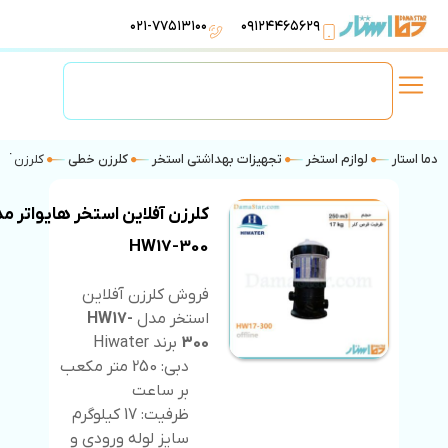
۰۲۱-۷۷۵۱۳۱۰۰
۰۹۱۲۴۴۶۵۶۲۹
لوازم استخر
تهویه مطبوع
تجهیزات آبرسانی
تاسیسات موتورخانه
دما استار
لوازم استخر
تجهیزات بهداشتی استخر
کلرزن خطی
کلرزن آفلا
کلرزن آفلاین استخر هایواتر م
HW17-300
فروش کلرزن آفلاین
استخر مدل
HW17-
300
برند Hiwater
دبی: 250 متر مکعب
بر ساعت
ظرفیت: 17 کیلوگرم
سایز لوله ورودی و