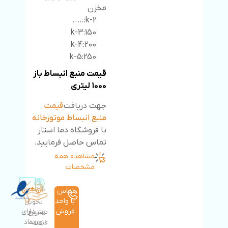
مخزن
k-2:…..
k-3:150
k-4:200
k-5:250
قیمت منبع انبساط باز
1000 لیتری
جهت دریافت
قیمت
منبع انبساط موتورخانه
با فروشگاه دما استار
تماس حاصل فرمایید.
مشاهده همه
مشخصات
تماس
با واحد
تحویل
فروش
دارای
بهترین
سریع
نماد
قیمت
کالا