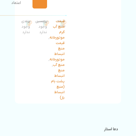
اعتماد
دسته
قیمت
برچسب:
برچسبی
برند:
برندی
بندی:
منبع آب
وجود
وجود
گرم
ندارد
ندارد
موتورخانه
,
قیمت
منبع
انبساط
موتورخانه
,
منبع آب
,
منبع
انبساط
پشت بام
(منبع
انبساط
باز)
دما استار
منبع آب