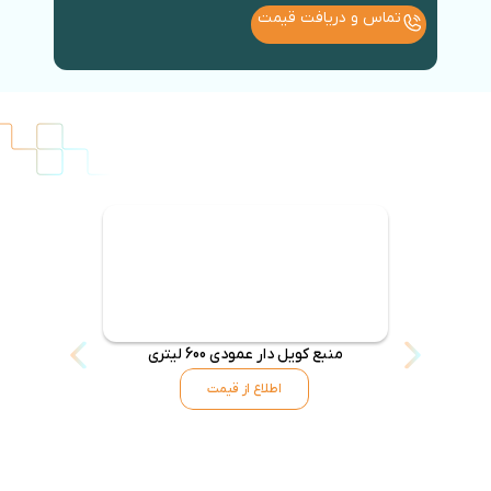
تماس و دریافت قیمت
منبع کویل دار عمودی 600 لیتری
منبع کویل د
اطلاع از قیمت