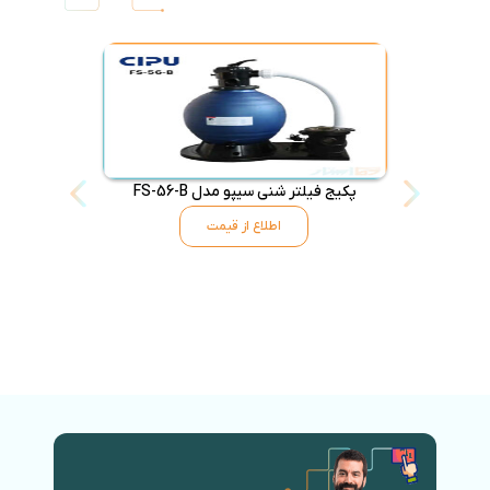
پکیج فیلتر شنی سیپو مدل FS-56-B
پکیج فیلتر شنی ا
اطلاع از قیمت