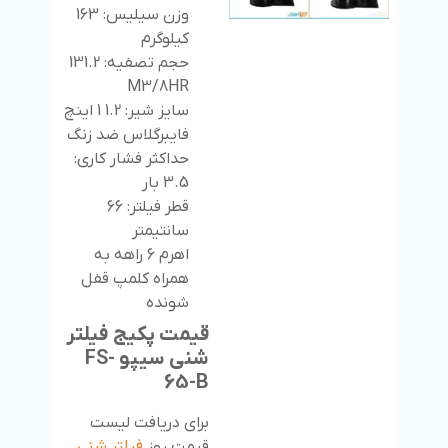
وزن سیلیس: 163
کیلوگرم
حجم تصفیه: 131.2
M3/8HR
سایز شیر: 1.2 1 اینچ
فایبرگلاس ضد زنگ
حداکثر فشار کاری:
3.5 بار
قطر فیلتر: 66
سانتیمتر
اهرم 6 راهه به
همراه کلمپ قفل
شونده
قیمت پکیج فیلتر
شنی سیپو FS-
65-B
برای دریافت لیست
قیمت روز
فیلتر شنی