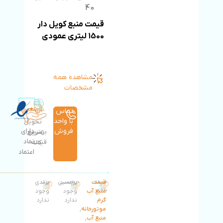
40
قیمت منبع کویل دار
1500 لیتری
عمودی
مشاهده همه
مشخصات
تماس
با واحد
تحویل
فروش
دارای
بهترین
سریع
نماد
قیمت
کالا
اعتماد
دسته
قیمت
برچسب:
برچسبی
برند:
برندی
بندی:
منبع آب
وجود
وجود
گرم
ندارد
ندارد
موتورخانه
,
منبع آب
,