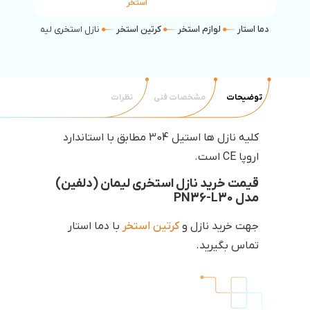
استخر
دما استار
لوازم استخر
کرتین استخر
نازل استخری لیمان مدل دل
توضیحات
مشخصات فنی
نظرات
کلیه نازل ها استیل 304 مطابق با استاندارد
اروپا CE است.
قیمت خرید نازل استخری لیمان (دلفین)
مدل PN36-L30
جهت خرید نازل و
کرتین استخر
با دما استار
تماس بگیرید.