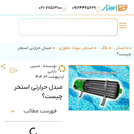
۰۲۱-۷۷۵۱۳۱۰۰
۰۹۱۲۴۴۶۵۶۲۹
لوازم استخر
تهویه مطبوع
تجهیزات آبرسانی
تاسیسات موتورخانه
دما استار
بلاگ
استخر، سونا، جکوزی
مبدل حرارتی استخر
چیست؟
نویسنده :
حسین
0
بابایی
اردیبهشت ۲۲, ۱۴۰۴
مبدل حرارتی استخر
چیست؟
فهرست مطالب