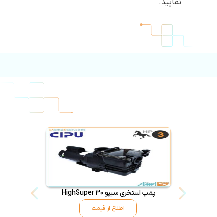
نمایید.
پمپ استخری سیپو HighSuper 30
پمپ تصفیه استخر 
اطلاع از قیمت