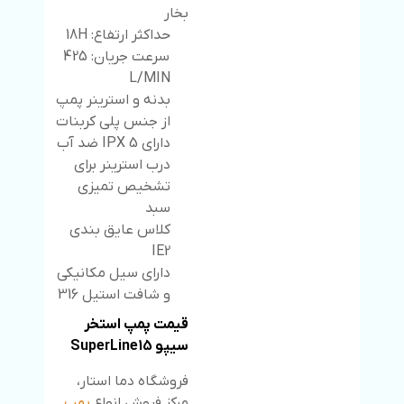
بخار
حداکثر ارتفاع: 18H
سرعت جریان: 425
L/MIN
بدنه و استرینر پمپ
از جنس پلی کربنات
دارای 5 IPX ضد آب
درب استرینر برای
تشخیص تمیزی
سبد
کلاس عایق بندی
IE2
دارای سیل مکانیکی
و شافت استیل 316
قیمت پمپ استخر
سیپو SuperLine15
فروشگاه دما استار،
مرکز فروش انواع
پمپ