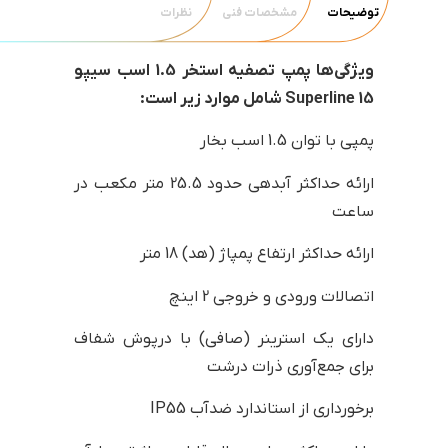
توضیحات
مشخصات فنی
نظرات
ویژگی‌ها پمپ تصفیه استخر 1.5 اسب سیپو
Superline 15 شامل موارد زیر است:
پمپی با توان 1.5 اسب بخار
ارائه حداکثر آبدهی حدود 25.5 متر مکعب در
ساعت
ارائه حداکثر ارتفاع پمپاژ (هد) 18 متر
اتصالات ورودی و خروجی 2 اینچ
دارای یک استرینر (صافی) با درپوش شفاف
برای جمع‌آوری ذرات درشت
برخورداری از استاندارد ضدآب IP55